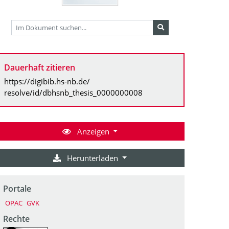
Dauerhaft zitieren
https://digibib.hs-nb.de/
resolve/id/dbhsnb_thesis_0000000008
Anzeigen
Herunterladen
Portale
OPAC
GVK
Rechte