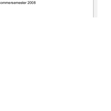
Sommersemester 2008 
:de:gbv:519-thesis2008-0009-9 
: Frau Ass. jur. Britta Tammen 
: Frau Prof. Dr. phil. Sigrid Haselmann
1
0 °