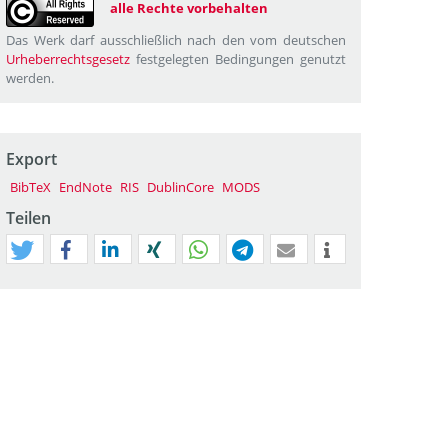
alle Rechte vorbehalten
Das Werk darf ausschließlich nach den vom deutschen
Urheberrechtsgesetz
festgelegten Bedingungen genutzt
werden.
Export
BibTeX
EndNote
RIS
DublinCore
MODS
Teilen
tweet
teilen
mitteilen
teilen
teilen
teilen
mail