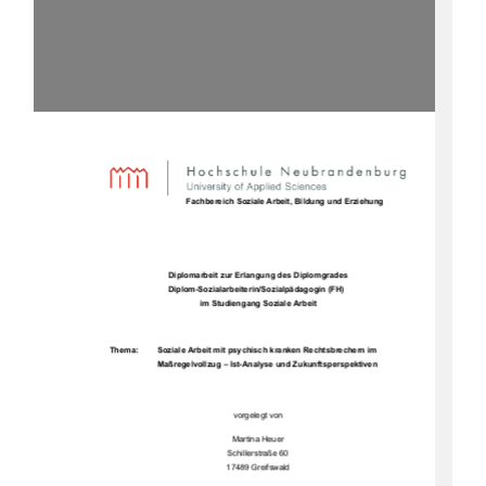
                                  Fachbereich Soziale Arbeit, Bildung und Erziehung 
Diplomarbeit zur Erlangung des Diplomgrades 
                          Diplom-Sozialarbeiterin/Sozialpädagogin (FH) 
im Studiengang Soziale Arbeit 
Thema: 
Soziale Arbeit mit psychisch kranken Rechtsbrechern im 
Maßregelvollzug – Ist-Analyse und Zukunftsperspektiven 
vorgelegt von 
Martina Heuer 
Schillerstraße 60  
17489 Greifswald 