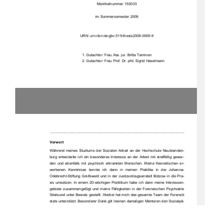
Matrikelnummer 153003 
im Sommersemester 2008 
URN: urn:nbn:de:gbv:519-thesis2008-0009-9 
1. Gutachter: Frau Ass. jur. Britta Tammen 
2. Gutachter: Frau Prof. Dr. phil. Sigrid Haselmann
_________________________________________________________________________ 
Vorwort 
Während  meines  Studiums  der  Sozialen  Arbeit  an  der  Hochschule  Neubranden-
burg  entwickelte  ich  ein  besonderes  Interesse  an  der  Arbeit  mit  straffällig  gewor-
den  und  ebenfalls  mit  psychisch  erkrankten  Menschen.  Meine  theoretischen  er-
worbenen  Kenntnisse  konnte  ich  dann  in  meinen  Praktika  in  der  Johanna-
Odebrecht-Stiftung Greifswald und in der Justizvollzugsanstalt Bützow in die Pra-
xis umsetzen. In einem 20-wöchigen Praktikum habe ich dann meine Interessen-
gebiete  zusammengefügt  und  meine  Fähigkeiten  in  der  Forensischen  Psychiatrie  
Stralsund unter Beweis gestellt. Hierbei hat mich das gesamte Team der Forensik 
stets unterstützt. Besonderer Dank gilt meinen damaligen Mentoren den Sozialpä-
dagogen Herrn Frank Leeder und Herrn Andreas Hanke, die mich in alle anfallen-
den  Aufgaben  des  Klinikalltags  mit  einbezogen  haben  und  mir  in  meiner  Arbeit  