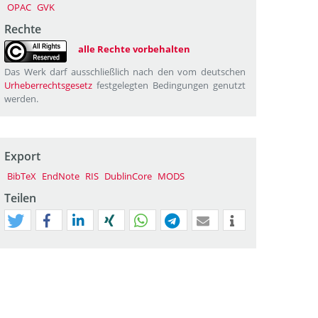
OPAC
GVK
Rechte
alle Rechte vorbehalten
Das Werk darf ausschließlich nach den vom deutschen
Urheberrechtsgesetz
festgelegten Bedingungen genutzt
werden.
Export
BibTeX
EndNote
RIS
DublinCore
MODS
Teilen
tweet
teilen
mitteilen
teilen
teilen
teilen
mail