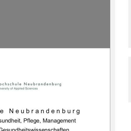

	
