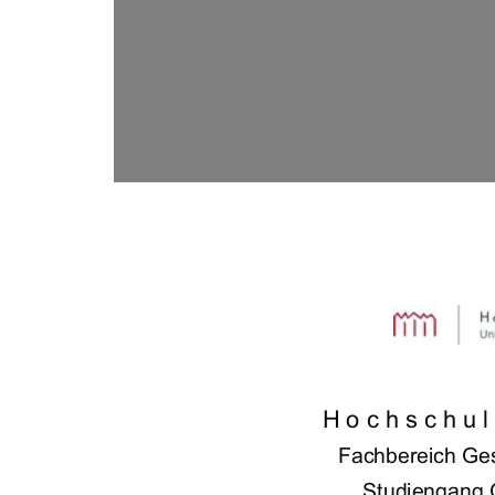











