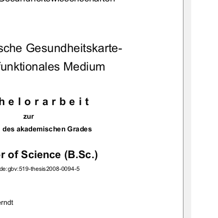
		

	

	
	
:de:gbv:519-thesis2008-0094-5