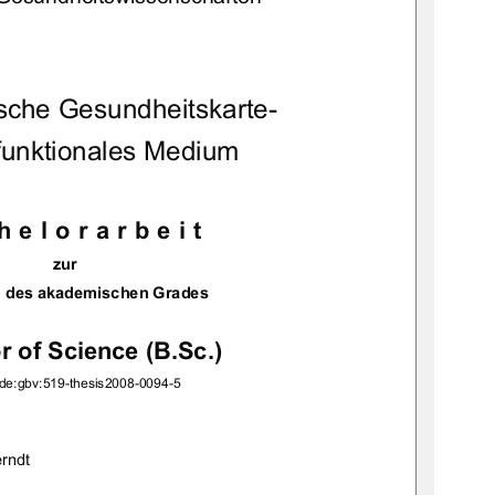
		

	

	
	
:de:gbv:519-thesis2008-0094-5