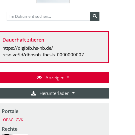
Dauerhaft zitieren
https://digibib.hs-nb.de/
resolve/id/dbhsnb_thesis_0000000007
Anzeigen
Herunterladen
Portale
OPAC
GVK
Rechte