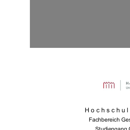











