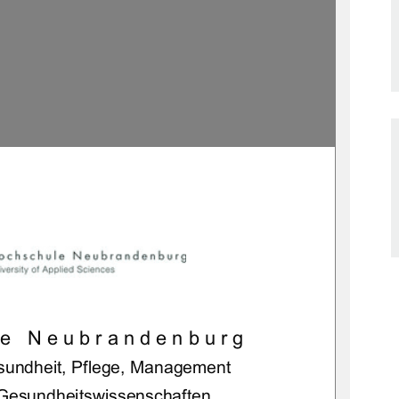

	
