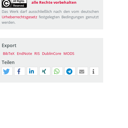
alle Rechte vorbehalten
Das Werk darf ausschließlich nach den vom deutschen
Urheberrechtsgesetz
festgelegten Bedingungen genutzt
werden.
Export
BibTeX
EndNote
RIS
DublinCore
MODS
Teilen
tweet
teilen
mitteilen
teilen
teilen
teilen
mail