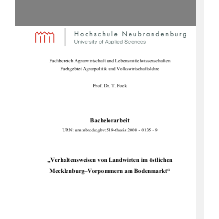
Fachbereich Agrarwirtschaft und Lebensmittelwissenschaften 
Fachgebiet Agrarpolitik und Volkswirtschaftslehre 
Prof. Dr. T. Fock 
Bachelorarbeit
URN: urn:nbn:de:gbv:519-thesi
s 2008 - 0135 - 9 
„Verhaltensweisen von Landwirten im östlichen 
Mecklenburg–Vorpommern am Bodenmarkt“ 