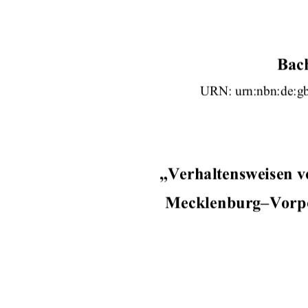
Bac
URN: urn:nbn:de:gb
„Verhaltensweisen v
Mecklenburg–Vorp