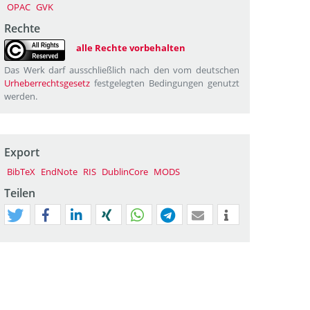
OPAC
GVK
Rechte
alle Rechte vorbehalten
Das Werk darf ausschließlich nach den vom deutschen
Urheberrechtsgesetz
festgelegten Bedingungen genutzt
werden.
Export
BibTeX
EndNote
RIS
DublinCore
MODS
Teilen
tweet
teilen
mitteilen
teilen
teilen
teilen
mail