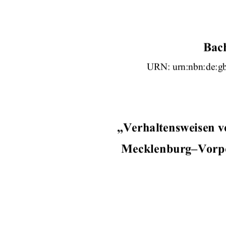
Bac
URN: urn:nbn:de:gb
„Verhaltensweisen v
Mecklenburg–Vorp