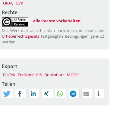
OPAC
GVK
Rechte
alle Rechte vorbehalten
Das Werk darf ausschließlich nach den vom deutschen
Urheberrechtsgesetz
festgelegten Bedingungen genutzt
werden.
Export
BibTeX
EndNote
RIS
DublinCore
MODS
Teilen
tweet
teilen
mitteilen
teilen
teilen
teilen
mail