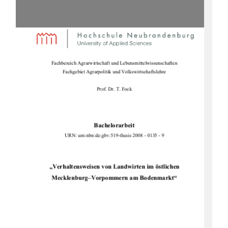
Fachbereich Agrarwirtschaft und Lebensmittelwissenschaften 
Fachgebiet Agrarpolitik und Volkswirtschaftslehre 
Prof. Dr. T. Fock 
Bachelorarbeit
URN: urn:nbn:de:gbv:519-thesi
s 2008 - 0135 - 9 
„Verhaltensweisen von Landwirten im östlichen 
Mecklenburg–Vorpommern am Bodenmarkt“ 