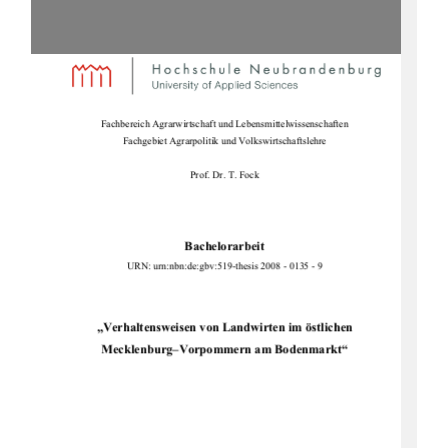
Fachbereich Agrarwirtschaft und Lebensmittelwissenschaften 
Fachgebiet Agrarpolitik und Volkswirtschaftslehre 
Prof. Dr. T. Fock 
Bachelorarbeit
URN: urn:nbn:de:gbv:519-thesi
s 2008 - 0135 - 9 
„Verhaltensweisen von Landwirten im östlichen 
Mecklenburg–Vorpommern am Bodenmarkt“ 