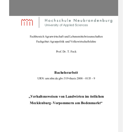
Fachbereich Agrarwirtschaft und Lebensmittelwissenschaften 
Fachgebiet Agrarpolitik und Volkswirtschaftslehre 
Prof. Dr. T. Fock 
Bachelorarbeit
URN: urn:nbn:de:gbv:519-thesi
s 2008 - 0135 - 9 
„Verhaltensweisen von Landwirten im östlichen 
Mecklenburg–Vorpommern am Bodenmarkt“ 