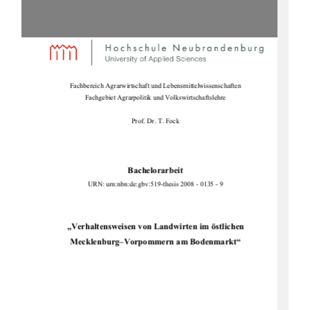
Fachbereich Agrarwirtschaft und Lebensmittelwissenschaften 
Fachgebiet Agrarpolitik und Volkswirtschaftslehre 
Prof. Dr. T. Fock 
Bachelorarbeit
URN: urn:nbn:de:gbv:519-thesi
s 2008 - 0135 - 9 
„Verhaltensweisen von Landwirten im östlichen 
Mecklenburg–Vorpommern am Bodenmarkt“ 