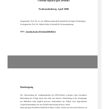
Christin Sigusch (geb. Brandt) 
Neubrandenburg, April 2008 
Erstgutachter: Prof. Dr. rer. nat. Mathias Grünwald (Lehrstuhl für Zoologie/Tierökologie)
Zweitgutachter: Prof. Dr. Helmut Lührs (Lehrstuhl für Freiraumplanung) 
URN:  urn:nbn:de:gbv:519-thesis2008-0044-3
Danksagung
Die  Untersuchung  der  Landgastropoden  des  FFH-Gebietes  Latzigsee  unter  besonderer  
Betrachtung  der  Vertigo-Arten  wäre  ohne  eine  intensive  Einarbeitung  in  die  Artengruppe  
der  Mollusken  nicht  möglich  gewesen.  Insbesondere  der  Aufbau  einer  abgesicherten  
Vergleichssammlung war eine Grundvoraussetzung für diese Arbeit.
Daher gilt ganz besonderen Dank Herrn Henry Lemke, welcher als erstes mein Interesse an 