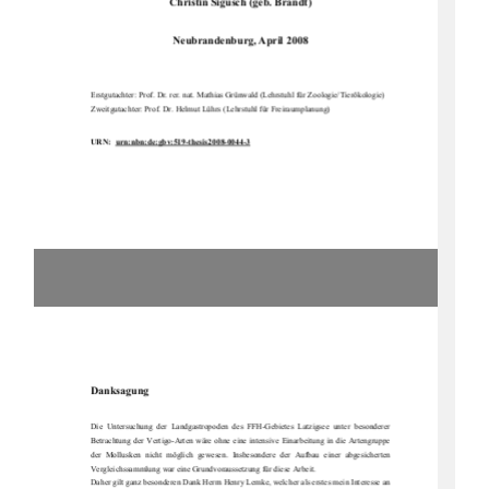
Christin Sigusch (geb. Brandt) 
Neubrandenburg, April 2008 
Erstgutachter: Prof. Dr. rer. nat. Mathias Grünwald (Lehrstuhl für Zoologie/Tierökologie)
Zweitgutachter: Prof. Dr. Helmut Lührs (Lehrstuhl für Freiraumplanung) 
URN:  urn:nbn:de:gbv:519-thesis2008-0044-3
Danksagung
Die  Untersuchung  der  Landgastropoden  des  FFH-Gebietes  Latzigsee  unter  besonderer  
Betrachtung  der  Vertigo-Arten  wäre  ohne  eine  intensive  Einarbeitung  in  die  Artengruppe  
der  Mollusken  nicht  möglich  gewesen.  Insbesondere  der  Aufbau  einer  abgesicherten  
Vergleichssammlung war eine Grundvoraussetzung für diese Arbeit.
Daher gilt ganz besonderen Dank Herrn Henry Lemke, welcher als erstes mein Interesse an 