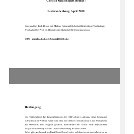
Christin Sigusch (geb. Brandt) 
Neubrandenburg, April 2008 
Erstgutachter: Prof. Dr. rer. nat. Mathias Grünwald (Lehrstuhl für Zoologie/Tierökologie)
Zweitgutachter: Prof. Dr. Helmut Lührs (Lehrstuhl für Freiraumplanung) 
URN:  urn:nbn:de:gbv:519-thesis2008-0044-3
Danksagung
Die  Untersuchung  der  Landgastropoden  des  FFH-Gebietes  Latzigsee  unter  besonderer  
Betrachtung  der  Vertigo-Arten  wäre  ohne  eine  intensive  Einarbeitung  in  die  Artengruppe  
der  Mollusken  nicht  möglich  gewesen.  Insbesondere  der  Aufbau  einer  abgesicherten  
Vergleichssammlung war eine Grundvoraussetzung für diese Arbeit.
Daher gilt ganz besonderen Dank Herrn Henry Lemke, welcher als erstes mein Interesse an 