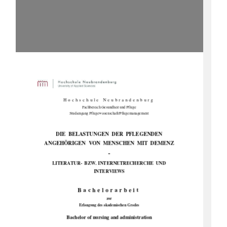
Hochschule Neubrandenburg 
Fachbereich Gesundheit und Pflege 
Studiengang Pflegewissenschaft/Pflegemanagement 
DIE  BELASTUNGEN  DER  PFLEGENDEN  
ANGEHÖRIGEN  VON  MENSCHEN  MIT  DEMENZ 
- 
LITERATUR-  BZW. INTERNETRECHERCHE  UND 
INTERVIEWS 
Bachelorarbeit 
zur 
Erlangung des akademischen Grades 
Bachelor of nursing and administration 