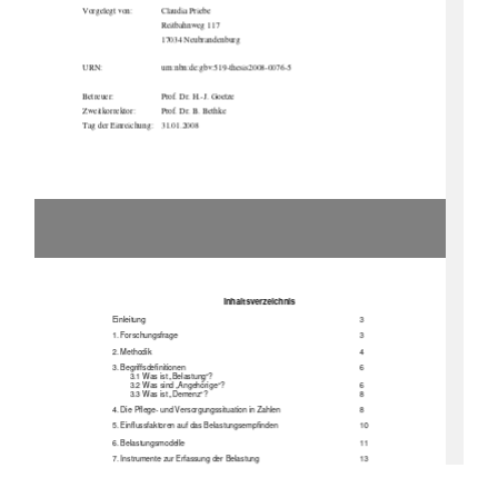
Vorgelegt von: 
Claudia Priebe 
                                      Reitbahnweg                                      
117                                      
                                      17034                                      
Neubrandenburg                                      
URN:                            urn:nbn:de:gbv:519-thesis2008-0076-5                            
Betreuer: 
Prof. Dr. H.-J. Goetze 
Zweitkorrektor: 
Prof. Dr. B. Bethke 
Tag der Einreichung:    31.01.2008 
Inhaltsverzeichnis 
Einleitung             3 
1.        Forschungsfrage                                                                                        3        
2.        Methodik                                                                                                4        
3.        Begriffsdefinitionen                                                                                6        
3.1 Was ist „Belastung“?    
        3.2        Was        sind        „Angehörige“?                                                                6        
        3.3        Was        ist        „Demenz“?                                                                        8        
4. Die Pflege- und Versorgungssituation in Zahlen     
8 
5. Einflussfaktoren auf das Belastungsempfinden 
10 
6.        Belastungsmodelle                                                                                        11        
7. Instrumente zur Erfassung der Belastung 
13 
8. Belastungen            15 
        8.1        Krankheitsbedingte        Veränderungen                                                16        
8.2 Anpassung des Alltags 
17 