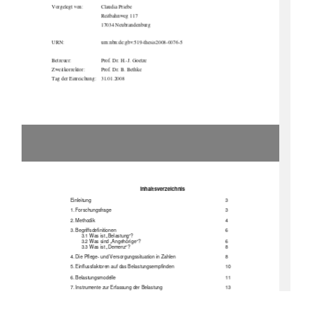
Vorgelegt von: 
Claudia Priebe 
                                      Reitbahnweg                                      
117                                      
                                      17034                                      
Neubrandenburg                                      
URN:                            urn:nbn:de:gbv:519-thesis2008-0076-5                            
Betreuer: 
Prof. Dr. H.-J. Goetze 
Zweitkorrektor: 
Prof. Dr. B. Bethke 
Tag der Einreichung:    31.01.2008 
Inhaltsverzeichnis 
Einleitung             3 
1.        Forschungsfrage                                                                                        3        
2.        Methodik                                                                                                4        
3.        Begriffsdefinitionen                                                                                6        
3.1 Was ist „Belastung“?    
        3.2        Was        sind        „Angehörige“?                                                                6        
        3.3        Was        ist        „Demenz“?                                                                        8        
4. Die Pflege- und Versorgungssituation in Zahlen     
8 
5. Einflussfaktoren auf das Belastungsempfinden 
10 
6.        Belastungsmodelle                                                                                        11        
7. Instrumente zur Erfassung der Belastung 
13 
8. Belastungen            15 
        8.1        Krankheitsbedingte        Veränderungen                                                16        
8.2 Anpassung des Alltags 
17 