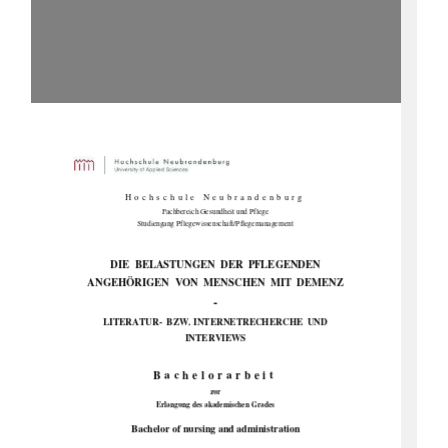
Hochschule Neubrandenburg 
Fachbereich Gesundheit und Pflege 
Studiengang Pflegewissenschaft/Pflegemanagement 
DIE  BELASTUNGEN  DER  PFLEGENDEN  
ANGEHÖRIGEN  VON  MENSCHEN  MIT  DEMENZ 
- 
LITERATUR-  BZW. INTERNETRECHERCHE  UND 
INTERVIEWS 
Bachelorarbeit 
zur 
Erlangung des akademischen Grades 
Bachelor of nursing and administration 