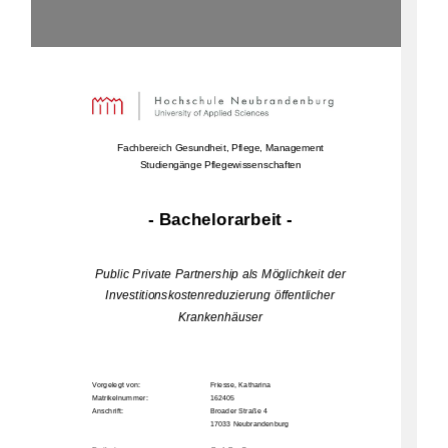
Fachbereich Gesundheit, Pflege, Management 
Studiengänge Pflegewissenschaften
- Bachelorarbeit - 
Public Private Partnership als Möglichkeit der 
Investitionskostenreduzierung öffentlicher 
Krankenhäuser 
Vorgelegt von:     
Friesse, Katharina 
Matrikelnummer:                                            162405                                                                  
Anschrift:         
Broader Straße 4 
17033 N
eubrandenburg                 