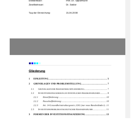
Erstbetreuer:  
                      Prof. Dr. Oppermann 
Zweitbetreuer: 
     Dr. Seider 
Tag der Einreichung:  
    15.04.2008
                      Einleitung 
Gliederung
1
EINLEITUNG
.................................................................................................... 5
2
GRUNDLAGEN UND 
PROBLEMSTELLUNG
............................................ 7
2.1 
G
K
....................................... 7 
RUNDLAGEN DER 
RANKENHAUSFINANZIERUNG
2.2 
I
K
............ 8 
NVESTITIONSFINANZIERUNG IN ÖFFENTLICHEN 
RANKENHÄUSERN
2.2.1
Einzelförderung: ................................................................................ 10
2.2.2
Pauschalförderung:
........................................................................... 10
2.2.3
Art. 14 Gesundheitsstrukturgesetz ;GSG (nur neue Bundesländer):
.11
2.3 
I
K
...................... 11 
NVESTITIONSPROBLEMATIK DEUTSCHER 
RANKENHÄUSER
3
FORMEN DER INVESTITIONSFINANZIERUNG
................................... 13
3.1 
K
F
REDITFINANZIERUNG ALS KONVENTIONELLE 
ORMEN DER 
I
....................................................................... 13 
NVESTITIONSFINANZIERUNG
3.2 
P
......................................................................................... 14 
RIVATISIERUNG
1)
Materielle Privatisierung:
......................................................................... 14
2)
Formelle Privatisierung:
........................................................................... 15