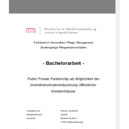
Fachbereich Gesundheit, Pflege, Management 
Studiengänge Pflegewissenschaften
- Bachelorarbeit - 
Public Private Partnership als Möglichkeit der 
Investitionskostenreduzierung öffentlicher 
Krankenhäuser 
Vorgelegt von:     
Friesse, Katharina 
Matrikelnummer:                                            162405                                                                  
Anschrift:         
Broader Straße 4 
17033 N
eubrandenburg                 