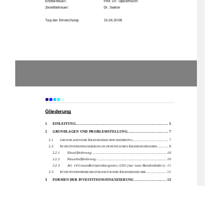
Erstbetreuer:  
                      Prof. Dr. Oppermann 
Zweitbetreuer: 
     Dr. Seider 
Tag der Einreichung:  
    15.04.2008
                      Einleitung 
Gliederung
1
EINLEITUNG
.................................................................................................... 5
2
GRUNDLAGEN UND 
PROBLEMSTELLUNG
............................................ 7
2.1 
G
K
....................................... 7 
RUNDLAGEN DER 
RANKENHAUSFINANZIERUNG
2.2 
I
K
............ 8 
NVESTITIONSFINANZIERUNG IN ÖFFENTLICHEN 
RANKENHÄUSERN
2.2.1
Einzelförderung: ................................................................................ 10
2.2.2
Pauschalförderung:
........................................................................... 10
2.2.3
Art. 14 Gesundheitsstrukturgesetz ;GSG (nur neue Bundesländer):
.11
2.3 
I
K
...................... 11 
NVESTITIONSPROBLEMATIK DEUTSCHER 
RANKENHÄUSER
3
FORMEN DER INVESTITIONSFINANZIERUNG
................................... 13
3.1 
K
F
REDITFINANZIERUNG ALS KONVENTIONELLE 
ORMEN DER 
I
....................................................................... 13 
NVESTITIONSFINANZIERUNG
3.2 
P
......................................................................................... 14 
RIVATISIERUNG
1)
Materielle Privatisierung:
......................................................................... 14
2)
Formelle Privatisierung:
........................................................................... 15