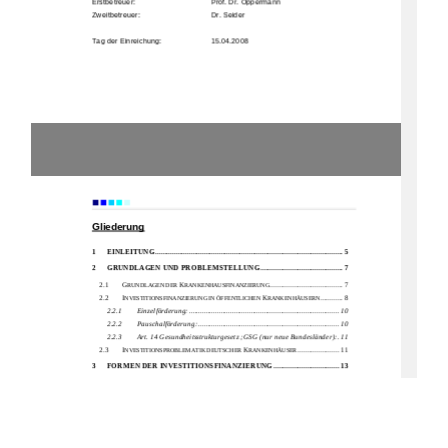
Erstbetreuer:  
                      Prof. Dr. Oppermann 
Zweitbetreuer: 
     Dr. Seider 
Tag der Einreichung:  
    15.04.2008
                      Einleitung 
Gliederung
1
EINLEITUNG
.................................................................................................... 5
2
GRUNDLAGEN UND 
PROBLEMSTELLUNG
............................................ 7
2.1 
G
K
....................................... 7 
RUNDLAGEN DER 
RANKENHAUSFINANZIERUNG
2.2 
I
K
............ 8 
NVESTITIONSFINANZIERUNG IN ÖFFENTLICHEN 
RANKENHÄUSERN
2.2.1
Einzelförderung: ................................................................................ 10
2.2.2
Pauschalförderung:
........................................................................... 10
2.2.3
Art. 14 Gesundheitsstrukturgesetz ;GSG (nur neue Bundesländer):
.11
2.3 
I
K
...................... 11 
NVESTITIONSPROBLEMATIK DEUTSCHER 
RANKENHÄUSER
3
FORMEN DER INVESTITIONSFINANZIERUNG
................................... 13
3.1 
K
F
REDITFINANZIERUNG ALS KONVENTIONELLE 
ORMEN DER 
I
....................................................................... 13 
NVESTITIONSFINANZIERUNG
3.2 
P
......................................................................................... 14 
RIVATISIERUNG
1)
Materielle Privatisierung:
......................................................................... 14
2)
Formelle Privatisierung:
........................................................................... 15