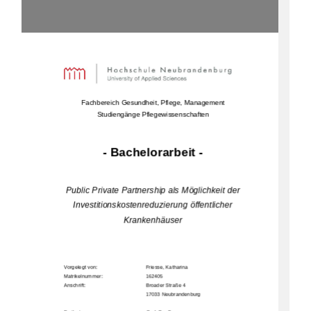
Fachbereich Gesundheit, Pflege, Management 
Studiengänge Pflegewissenschaften
- Bachelorarbeit - 
Public Private Partnership als Möglichkeit der 
Investitionskostenreduzierung öffentlicher 
Krankenhäuser 
Vorgelegt von:     
Friesse, Katharina 
Matrikelnummer:                                            162405                                                                  
Anschrift:         
Broader Straße 4 
17033 N
eubrandenburg                 