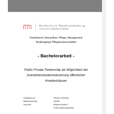
Fachbereich Gesundheit, Pflege, Management 
Studiengänge Pflegewissenschaften
- Bachelorarbeit - 
Public Private Partnership als Möglichkeit der 
Investitionskostenreduzierung öffentlicher 
Krankenhäuser 
Vorgelegt von:     
Friesse, Katharina 
Matrikelnummer:                                            162405                                                                  
Anschrift:         
Broader Straße 4 
17033 N
eubrandenburg                 