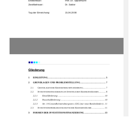
Erstbetreuer:  
                      Prof. Dr. Oppermann 
Zweitbetreuer: 
     Dr. Seider 
Tag der Einreichung:  
    15.04.2008
                      Einleitung 
Gliederung
1
EINLEITUNG
.................................................................................................... 5
2
GRUNDLAGEN UND 
PROBLEMSTELLUNG
............................................ 7
2.1 
G
K
....................................... 7 
RUNDLAGEN DER 
RANKENHAUSFINANZIERUNG
2.2 
I
K
............ 8 
NVESTITIONSFINANZIERUNG IN ÖFFENTLICHEN 
RANKENHÄUSERN
2.2.1
Einzelförderung: ................................................................................ 10
2.2.2
Pauschalförderung:
........................................................................... 10
2.2.3
Art. 14 Gesundheitsstrukturgesetz ;GSG (nur neue Bundesländer):
.11
2.3 
I
K
...................... 11 
NVESTITIONSPROBLEMATIK DEUTSCHER 
RANKENHÄUSER
3
FORMEN DER INVESTITIONSFINANZIERUNG
................................... 13
3.1 
K
F
REDITFINANZIERUNG ALS KONVENTIONELLE 
ORMEN DER 
I
....................................................................... 13 
NVESTITIONSFINANZIERUNG
3.2 
P
......................................................................................... 14 
RIVATISIERUNG
1)
Materielle Privatisierung:
......................................................................... 14
2)
Formelle Privatisierung:
........................................................................... 15