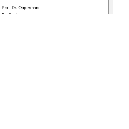
       Prof. Dr. Oppermann 
   Dr. Seider 
   15.04.2008
1
0 °