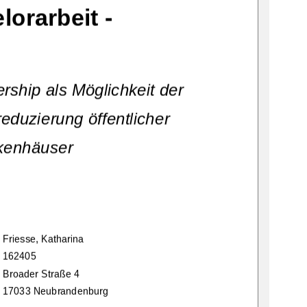
lorarbeit - 
ership als Möglichkeit der 
reduzierung öffentlicher 
kenhäuser 
Friesse, Katharina 
405                                                                  
Broader Straße 4 
17033 N
eubrandenburg                 