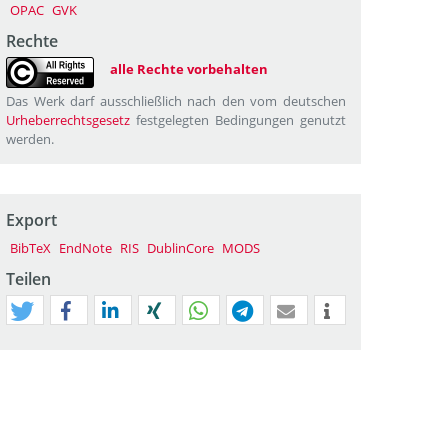
OPAC
GVK
Rechte
alle Rechte vorbehalten
Das Werk darf ausschließlich nach den vom deutschen
Urheberrechtsgesetz
festgelegten Bedingungen genutzt
werden.
Export
BibTeX
EndNote
RIS
DublinCore
MODS
Teilen
tweet
teilen
mitteilen
teilen
teilen
teilen
mail