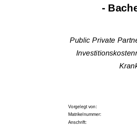
- Bache
Public Private Partn
Investitionskosten
Kran
Vorgelegt von:     
Matrikelnummer:                                            162
Anschrift:         