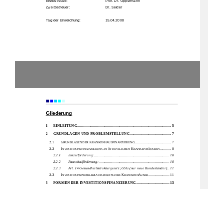
Erstbetreuer:  
                      Prof. Dr. Oppermann 
Zweitbetreuer: 
     Dr. Seider 
Tag der Einreichung:  
    15.04.2008
                      Einleitung 
Gliederung
1
EINLEITUNG
.................................................................................................... 5
2
GRUNDLAGEN UND 
PROBLEMSTELLUNG
............................................ 7
2.1 
G
K
....................................... 7 
RUNDLAGEN DER 
RANKENHAUSFINANZIERUNG
2.2 
I
K
............ 8 
NVESTITIONSFINANZIERUNG IN ÖFFENTLICHEN 
RANKENHÄUSERN
2.2.1
Einzelförderung: ................................................................................ 10
2.2.2
Pauschalförderung:
........................................................................... 10
2.2.3
Art. 14 Gesundheitsstrukturgesetz ;GSG (nur neue Bundesländer):
.11
2.3 
I
K
...................... 11 
NVESTITIONSPROBLEMATIK DEUTSCHER 
RANKENHÄUSER
3
FORMEN DER INVESTITIONSFINANZIERUNG
................................... 13
3.1 
K
F
REDITFINANZIERUNG ALS KONVENTIONELLE 
ORMEN DER 
I
....................................................................... 13 
NVESTITIONSFINANZIERUNG
3.2 
P
......................................................................................... 14 
RIVATISIERUNG
1)
Materielle Privatisierung:
......................................................................... 14
2)
Formelle Privatisierung:
........................................................................... 15