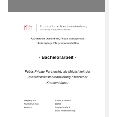
Fachbereich Gesundheit, Pflege, Management 
Studiengänge Pflegewissenschaften
- Bachelorarbeit - 
Public Private Partnership als Möglichkeit der 
Investitionskostenreduzierung öffentlicher 
Krankenhäuser 
Vorgelegt von:     
Friesse, Katharina 
Matrikelnummer:                                            162405                                                                  
Anschrift:         
Broader Straße 4 
17033 N
eubrandenburg                 