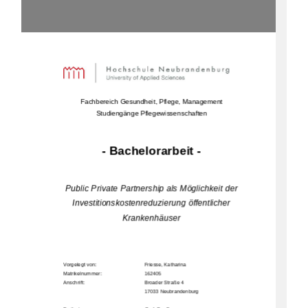
Fachbereich Gesundheit, Pflege, Management 
Studiengänge Pflegewissenschaften
- Bachelorarbeit - 
Public Private Partnership als Möglichkeit der 
Investitionskostenreduzierung öffentlicher 
Krankenhäuser 
Vorgelegt von:     
Friesse, Katharina 
Matrikelnummer:                                            162405                                                                  
Anschrift:         
Broader Straße 4 
17033 N
eubrandenburg                 