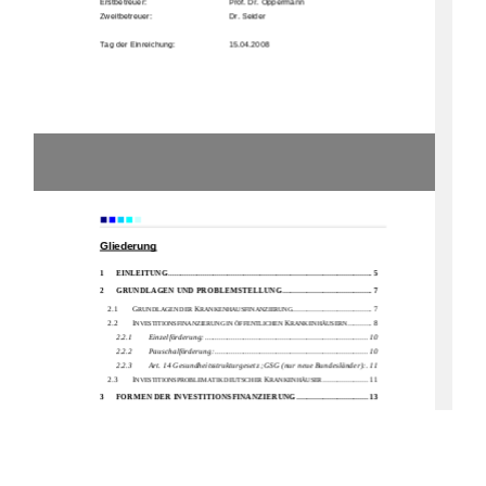
Erstbetreuer:  
                      Prof. Dr. Oppermann 
Zweitbetreuer: 
     Dr. Seider 
Tag der Einreichung:  
    15.04.2008
                      Einleitung 
Gliederung
1
EINLEITUNG
.................................................................................................... 5
2
GRUNDLAGEN UND 
PROBLEMSTELLUNG
............................................ 7
2.1 
G
K
....................................... 7 
RUNDLAGEN DER 
RANKENHAUSFINANZIERUNG
2.2 
I
K
............ 8 
NVESTITIONSFINANZIERUNG IN ÖFFENTLICHEN 
RANKENHÄUSERN
2.2.1
Einzelförderung: ................................................................................ 10
2.2.2
Pauschalförderung:
........................................................................... 10
2.2.3
Art. 14 Gesundheitsstrukturgesetz ;GSG (nur neue Bundesländer):
.11
2.3 
I
K
...................... 11 
NVESTITIONSPROBLEMATIK DEUTSCHER 
RANKENHÄUSER
3
FORMEN DER INVESTITIONSFINANZIERUNG
................................... 13
3.1 
K
F
REDITFINANZIERUNG ALS KONVENTIONELLE 
ORMEN DER 
I
....................................................................... 13 
NVESTITIONSFINANZIERUNG
3.2 
P
......................................................................................... 14 
RIVATISIERUNG
1)
Materielle Privatisierung:
......................................................................... 14
2)
Formelle Privatisierung:
........................................................................... 15