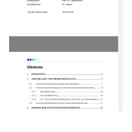
Erstbetreuer:  
                      Prof. Dr. Oppermann 
Zweitbetreuer: 
     Dr. Seider 
Tag der Einreichung:  
    15.04.2008
                      Einleitung 
Gliederung
1
EINLEITUNG
.................................................................................................... 5
2
GRUNDLAGEN UND 
PROBLEMSTELLUNG
............................................ 7
2.1 
G
K
....................................... 7 
RUNDLAGEN DER 
RANKENHAUSFINANZIERUNG
2.2 
I
K
............ 8 
NVESTITIONSFINANZIERUNG IN ÖFFENTLICHEN 
RANKENHÄUSERN
2.2.1
Einzelförderung: ................................................................................ 10
2.2.2
Pauschalförderung:
........................................................................... 10
2.2.3
Art. 14 Gesundheitsstrukturgesetz ;GSG (nur neue Bundesländer):
.11
2.3 
I
K
...................... 11 
NVESTITIONSPROBLEMATIK DEUTSCHER 
RANKENHÄUSER
3
FORMEN DER INVESTITIONSFINANZIERUNG
................................... 13
3.1 
K
F
REDITFINANZIERUNG ALS KONVENTIONELLE 
ORMEN DER 
I
....................................................................... 13 
NVESTITIONSFINANZIERUNG
3.2 
P
......................................................................................... 14 
RIVATISIERUNG
1)
Materielle Privatisierung:
......................................................................... 14
2)
Formelle Privatisierung:
........................................................................... 15