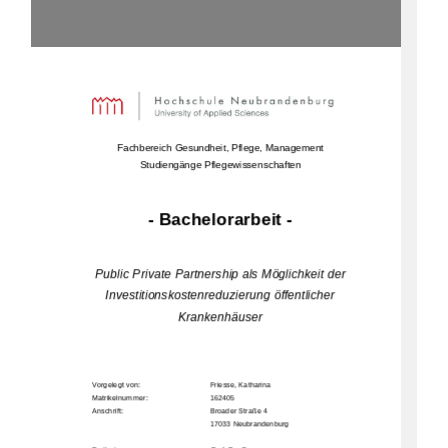
Fachbereich Gesundheit, Pflege, Management 
Studiengänge Pflegewissenschaften
- Bachelorarbeit - 
Public Private Partnership als Möglichkeit der 
Investitionskostenreduzierung öffentlicher 
Krankenhäuser 
Vorgelegt von:     
Friesse, Katharina 
Matrikelnummer:                                            162405                                                                  
Anschrift:         
Broader Straße 4 
17033 N
eubrandenburg                 