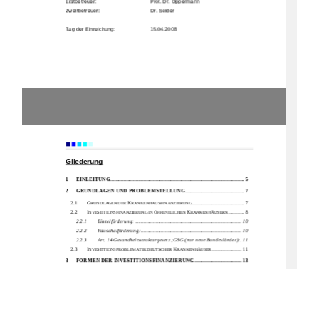
Erstbetreuer:  
                      Prof. Dr. Oppermann 
Zweitbetreuer: 
     Dr. Seider 
Tag der Einreichung:  
    15.04.2008
                      Einleitung 
Gliederung
1
EINLEITUNG
.................................................................................................... 5
2
GRUNDLAGEN UND 
PROBLEMSTELLUNG
............................................ 7
2.1 
G
K
....................................... 7 
RUNDLAGEN DER 
RANKENHAUSFINANZIERUNG
2.2 
I
K
............ 8 
NVESTITIONSFINANZIERUNG IN ÖFFENTLICHEN 
RANKENHÄUSERN
2.2.1
Einzelförderung: ................................................................................ 10
2.2.2
Pauschalförderung:
........................................................................... 10
2.2.3
Art. 14 Gesundheitsstrukturgesetz ;GSG (nur neue Bundesländer):
.11
2.3 
I
K
...................... 11 
NVESTITIONSPROBLEMATIK DEUTSCHER 
RANKENHÄUSER
3
FORMEN DER INVESTITIONSFINANZIERUNG
................................... 13
3.1 
K
F
REDITFINANZIERUNG ALS KONVENTIONELLE 
ORMEN DER 
I
....................................................................... 13 
NVESTITIONSFINANZIERUNG
3.2 
P
......................................................................................... 14 
RIVATISIERUNG
1)
Materielle Privatisierung:
......................................................................... 14
2)
Formelle Privatisierung:
........................................................................... 15