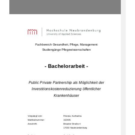
Fachbereich Gesundheit, Pflege, Management 
Studiengänge Pflegewissenschaften
- Bachelorarbeit - 
Public Private Partnership als Möglichkeit der 
Investitionskostenreduzierung öffentlicher 
Krankenhäuser 
Vorgelegt von:     
Friesse, Katharina 
Matrikelnummer:                                            162405                                                                  
Anschrift:         
Broader Straße 4 
17033 N
eubrandenburg                 