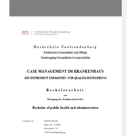
Hochschule Neubrandenburg 
Fachbereich Gesun
dheit und Pflege 
Studiengang Gesundheitswissenschaften 
CASE MANAGEMENT IM KRANKENHAUS           
-
EIN INSTRUMENT ZUR KOSTEN-
 UND QUALITÄTSSTEUERUNG- 
Bachelorarbeit 
zur 
Erlangung des akademischen Grades 
Bachelor of public health and administration
                  Christin                  Haack                  
Vorgelegt von:
Matr.-Nr.: 172805  
                                      Stavenerstr.                                      76                                      
                                      17034                                      Neubrandenburg                                      