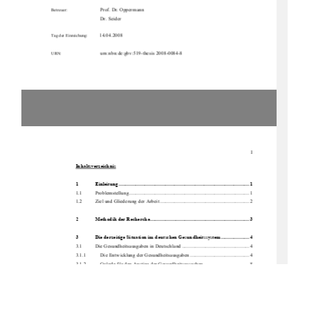
Prof. Dr. Oppermann 
Betreuer:
                                      Dr.                                      Seider                                      
         14.04.2008         
Tag der Einreichung:
                              urn:nbn:de:gbv:519-thesis 2008-0084-8 
URN:
I
Inhaltsverzeichnis
1             Einleitung ..................................................................................................... 1             
1.1          Problemstellung............................................................................................. 1          
1.2 
Ziel und Gliederung der Arbeit ..................................................................... 2 
2
Methodik der Recherche............................................................................. 3
3 
Die derzeitige Situation im
 deutschen Gesundheitssystem...................... 4
3.1 
Die Gesundheitsausgaben in Deutschland .................................................... 4 
3.1.1           Die Entwicklung der Gesundheitsausgaben .............................................. 4 
3.1.2 
    Gründe für den Anstieg der Gesundheitsausgaben ................................... 8 
3.2          Der          Krankenhaussektor ............................................................................... 11          
3.2.1 
    Das Krankenhaus und seine Funktionen ................................................. 12 
3.2.2 
    Die wirtschaftliche Bedeutung des Krankenhaussektors ........................ 15 
3.3 
Die Folgen der DRG-Einführung ................................................................ 17 