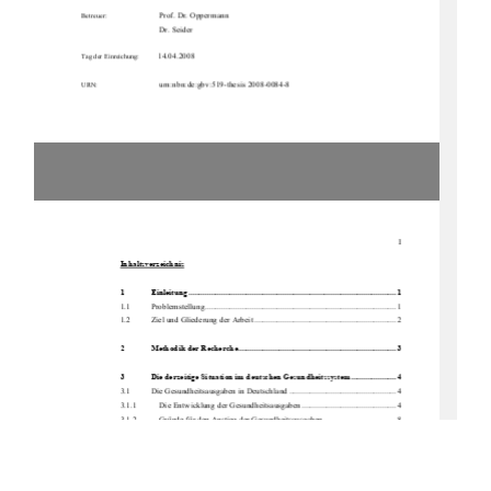
Prof. Dr. Oppermann 
Betreuer:
                                      Dr.                                      Seider                                      
         14.04.2008         
Tag der Einreichung:
                              urn:nbn:de:gbv:519-thesis 2008-0084-8 
URN:
I
Inhaltsverzeichnis
1             Einleitung ..................................................................................................... 1             
1.1          Problemstellung............................................................................................. 1          
1.2 
Ziel und Gliederung der Arbeit ..................................................................... 2 
2
Methodik der Recherche............................................................................. 3
3 
Die derzeitige Situation im
 deutschen Gesundheitssystem...................... 4
3.1 
Die Gesundheitsausgaben in Deutschland .................................................... 4 
3.1.1           Die Entwicklung der Gesundheitsausgaben .............................................. 4 
3.1.2 
    Gründe für den Anstieg der Gesundheitsausgaben ................................... 8 
3.2          Der          Krankenhaussektor ............................................................................... 11          
3.2.1 
    Das Krankenhaus und seine Funktionen ................................................. 12 
3.2.2 
    Die wirtschaftliche Bedeutung des Krankenhaussektors ........................ 15 
3.3 
Die Folgen der DRG-Einführung ................................................................ 17 