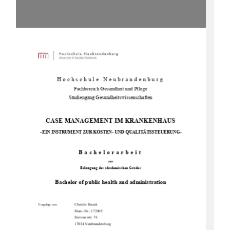
Hochschule Neubrandenburg 
Fachbereich Gesun
dheit und Pflege 
Studiengang Gesundheitswissenschaften 
CASE MANAGEMENT IM KRANKENHAUS           
-
EIN INSTRUMENT ZUR KOSTEN-
 UND QUALITÄTSSTEUERUNG- 
Bachelorarbeit 
zur 
Erlangung des akademischen Grades 
Bachelor of public health and administration
                  Christin                  Haack                  
Vorgelegt von:
Matr.-Nr.: 172805  
                                      Stavenerstr.                                      76                                      
                                      17034                                      Neubrandenburg                                      