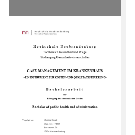
Hochschule Neubrandenburg 
Fachbereich Gesun
dheit und Pflege 
Studiengang Gesundheitswissenschaften 
CASE MANAGEMENT IM KRANKENHAUS           
-
EIN INSTRUMENT ZUR KOSTEN-
 UND QUALITÄTSSTEUERUNG- 
Bachelorarbeit 
zur 
Erlangung des akademischen Grades 
Bachelor of public health and administration
                  Christin                  Haack                  
Vorgelegt von:
Matr.-Nr.: 172805  
                                      Stavenerstr.                                      76                                      
                                      17034                                      Neubrandenburg                                      