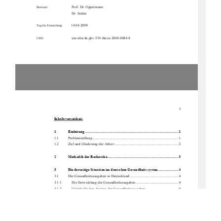
Prof. Dr. Oppermann 
Betreuer:
                                      Dr.                                      Seider                                      
         14.04.2008         
Tag der Einreichung:
                              urn:nbn:de:gbv:519-thesis 2008-0084-8 
URN:
I
Inhaltsverzeichnis
1             Einleitung ..................................................................................................... 1             
1.1          Problemstellung............................................................................................. 1          
1.2 
Ziel und Gliederung der Arbeit ..................................................................... 2 
2
Methodik der Recherche............................................................................. 3
3 
Die derzeitige Situation im
 deutschen Gesundheitssystem...................... 4
3.1 
Die Gesundheitsausgaben in Deutschland .................................................... 4 
3.1.1           Die Entwicklung der Gesundheitsausgaben .............................................. 4 
3.1.2 
    Gründe für den Anstieg der Gesundheitsausgaben ................................... 8 
3.2          Der          Krankenhaussektor ............................................................................... 11          
3.2.1 
    Das Krankenhaus und seine Funktionen ................................................. 12 
3.2.2 
    Die wirtschaftliche Bedeutung des Krankenhaussektors ........................ 15 
3.3 
Die Folgen der DRG-Einführung ................................................................ 17 