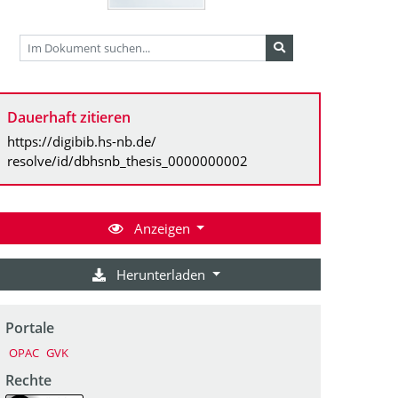
Dauerhaft zitieren
https://digibib.hs-nb.de/
resolve/id/dbhsnb_thesis_0000000002
Anzeigen
Herunterladen
Portale
OPAC
GVK
Rechte