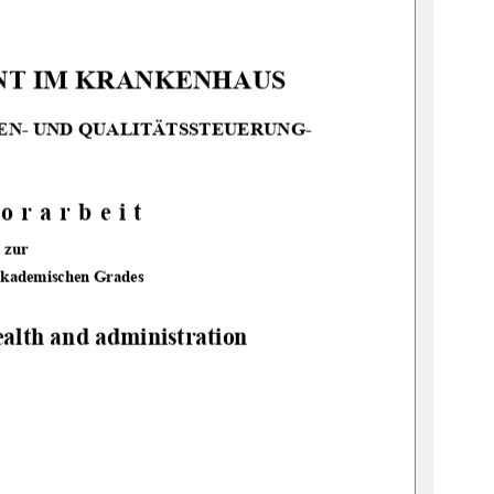
IM KRANKENHAUS           
EN-
 UND QUALITÄTSSTEUERUNG- 
orarbeit 
zur 
akademischen Grades 
ealth and administration
          
                                     