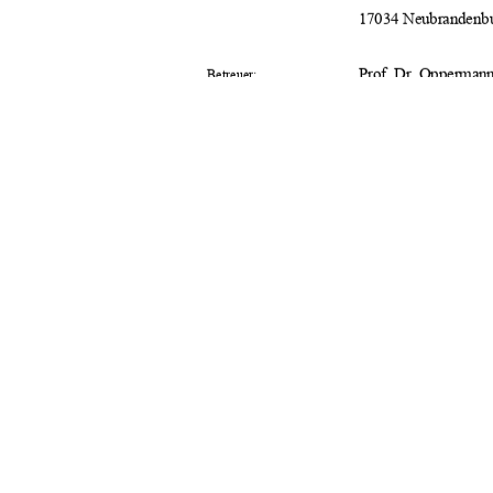
                                      17034                                      Ne
Prof. Dr. Oppermann
Betreuer:
                                      Dr.                                      Seider         
         14.04.2008         
Tag der Einreichung:
                              urn:nbn:de:gbv:
URN:
91%