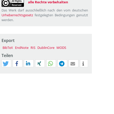
alle Rechte vorbehalten
Das Werk darf ausschließlich nach den vom deutschen
Urheberrechtsgesetz
festgelegten Bedingungen genutzt
werden.
Export
BibTeX
EndNote
RIS
DublinCore
MODS
Teilen
tweet
teilen
mitteilen
teilen
teilen
teilen
mail