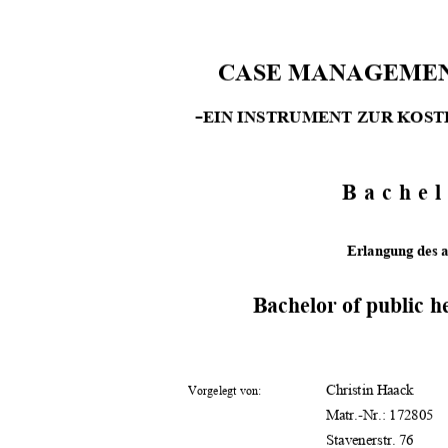
CASE MANAGEMENT 
-
EIN INSTRUMENT ZUR KOST
Bachel
Erlangung des 
Bachelor of public h
                  Christin                  Haack        
Vorgelegt von:
Matr.-Nr.: 172805  
                                      Stavenerstr.                                      76 