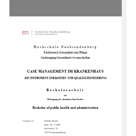
Hochschule Neubrandenburg 
Fachbereich Gesun
dheit und Pflege 
Studiengang Gesundheitswissenschaften 
CASE MANAGEMENT IM KRANKENHAUS           
-
EIN INSTRUMENT ZUR KOSTEN-
 UND QUALITÄTSSTEUERUNG- 
Bachelorarbeit 
zur 
Erlangung des akademischen Grades 
Bachelor of public health and administration
                  Christin                  Haack                  
Vorgelegt von:
Matr.-Nr.: 172805  
                                      Stavenerstr.                                      76                                      
                                      17034                                      Neubrandenburg                                      