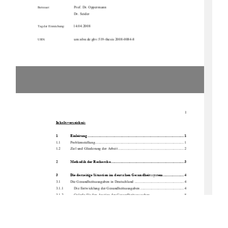
Prof. Dr. Oppermann 
Betreuer:
                                      Dr.                                      Seider                                      
         14.04.2008         
Tag der Einreichung:
                              urn:nbn:de:gbv:519-thesis 2008-0084-8 
URN:
I
Inhaltsverzeichnis
1             Einleitung ..................................................................................................... 1             
1.1          Problemstellung............................................................................................. 1          
1.2 
Ziel und Gliederung der Arbeit ..................................................................... 2 
2
Methodik der Recherche............................................................................. 3
3 
Die derzeitige Situation im
 deutschen Gesundheitssystem...................... 4
3.1 
Die Gesundheitsausgaben in Deutschland .................................................... 4 
3.1.1           Die Entwicklung der Gesundheitsausgaben .............................................. 4 
3.1.2 
    Gründe für den Anstieg der Gesundheitsausgaben ................................... 8 
3.2          Der          Krankenhaussektor ............................................................................... 11          
3.2.1 
    Das Krankenhaus und seine Funktionen ................................................. 12 
3.2.2 
    Die wirtschaftliche Bedeutung des Krankenhaussektors ........................ 15 
3.3 
Die Folgen der DRG-Einführung ................................................................ 17 