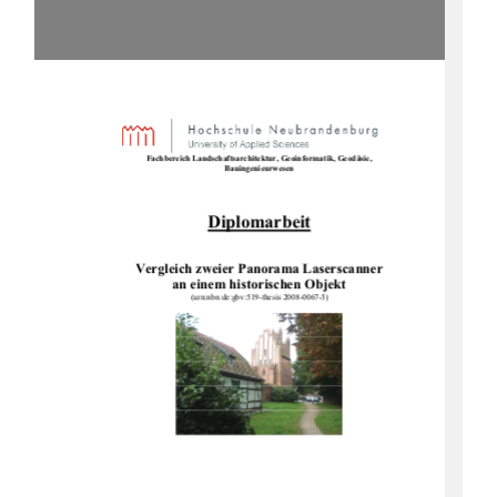
Fachbereich Landschaftsarchitektu
r, Geoinformatik, Geodäsie, 
Bauingenieurwesen 
Diplomarbeit
Vergleich zweier Panorama Laserscanner 
an einem historischen Objekt 
(urn:nbn:de:gbv:519-thesis 2008-0067-5) 