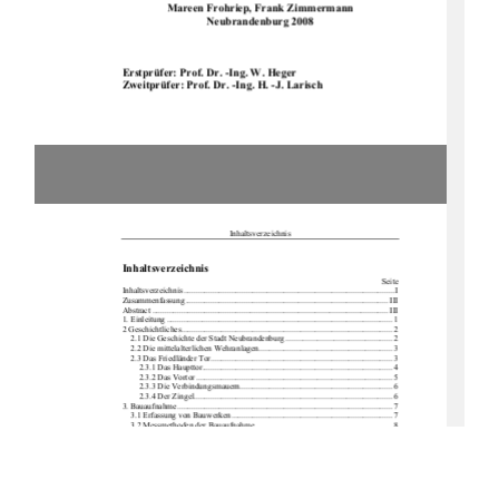
Mareen Frohriep, Frank Zimmermann 
Neubrandenburg 2008 
Erstprüfer: Prof. Dr. -Ing. W. Heger 
Zweitprüfer: Prof. Dr. -Ing. H. -J. Larisch 
Inhaltsverzeichnis 
Inhaltsverzeichnis 
                                    Seite            
Inhaltsverzeichnis ..................................................................................................... I 
Zusammenfassung ................................................................................................. III 
Abstract ................................................................................................................. III 
1. Einleitung ............................................................................................................ 1 
2 Geschichtliches..................................................................................................... 2 
2.1 Die Geschichte der Stadt Neubrandenburg ................................................... 2 
2.2 Die mittelalterlichen We
hranlagen................................................................ 3
2.3 Das Friedländer Tor....................................................................................... 3 
2.3.1 Das Haupttor........................................................................................... 4 
2.3.2 Das Vortor .............................................................................................. 5 
2.3.3 Die Verbindungsmauern......................................................................... 6 
2.3.4 Der Zingel............................................................................................... 6 
3. Bauaufnahme ....................................................................................................... 7 
3.1 Erfassung von Bauwerken ............................................................................. 7 
3.2 Messmethoden der Baua
ufnahme ................................................................. 8 
4. Grundlagen des Laserscannings ........................................................................ 12 
4.1 Physikalische Grundlagen ........................................................................... 13 
4.1.1 Das Licht .............................................................................................. 13 
4.1.2 Funktionsweise des Lasers ................................................................... 14 
4.1.2.1 Das Prinzip der Lichtverstärkung.................................................. 15 
4.1.2.2 Aufbau des Lasers ......................................................................... 15 
4.2 Streckenmessverfahren................................................................................ 16 