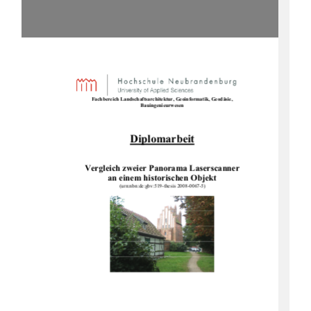
Fachbereich Landschaftsarchitektu
r, Geoinformatik, Geodäsie, 
Bauingenieurwesen 
Diplomarbeit
Vergleich zweier Panorama Laserscanner 
an einem historischen Objekt 
(urn:nbn:de:gbv:519-thesis 2008-0067-5) 