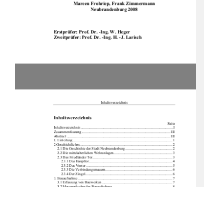
Mareen Frohriep, Frank Zimmermann 
Neubrandenburg 2008 
Erstprüfer: Prof. Dr. -Ing. W. Heger 
Zweitprüfer: Prof. Dr. -Ing. H. -J. Larisch 
Inhaltsverzeichnis 
Inhaltsverzeichnis 
                                    Seite            
Inhaltsverzeichnis ..................................................................................................... I 
Zusammenfassung ................................................................................................. III 
Abstract ................................................................................................................. III 
1. Einleitung ............................................................................................................ 1 
2 Geschichtliches..................................................................................................... 2 
2.1 Die Geschichte der Stadt Neubrandenburg ................................................... 2 
2.2 Die mittelalterlichen We
hranlagen................................................................ 3
2.3 Das Friedländer Tor....................................................................................... 3 
2.3.1 Das Haupttor........................................................................................... 4 
2.3.2 Das Vortor .............................................................................................. 5 
2.3.3 Die Verbindungsmauern......................................................................... 6 
2.3.4 Der Zingel............................................................................................... 6 
3. Bauaufnahme ....................................................................................................... 7 
3.1 Erfassung von Bauwerken ............................................................................. 7 
3.2 Messmethoden der Baua
ufnahme ................................................................. 8 
4. Grundlagen des Laserscannings ........................................................................ 12 
4.1 Physikalische Grundlagen ........................................................................... 13 
4.1.1 Das Licht .............................................................................................. 13 
4.1.2 Funktionsweise des Lasers ................................................................... 14 
4.1.2.1 Das Prinzip der Lichtverstärkung.................................................. 15 
4.1.2.2 Aufbau des Lasers ......................................................................... 15 
4.2 Streckenmessverfahren................................................................................ 16 