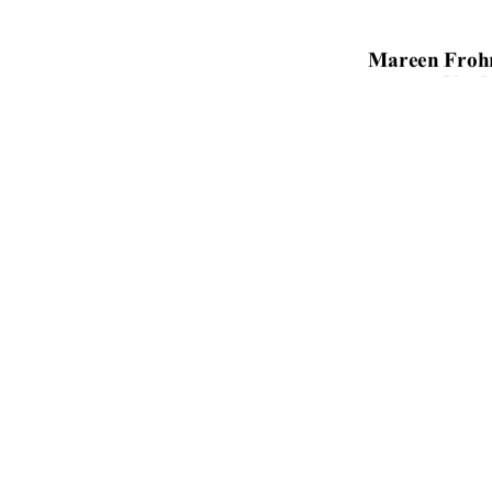
Mareen Froh
Neub
Erstprüfer: Prof. Dr. 
Zweitprüfer: Prof. Dr. 
91%