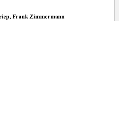
riep, Frank Zimmermann 
randenburg 2008 
-Ing. W. Heger 
-Ing. H. -J. Larisch 
1
0 °