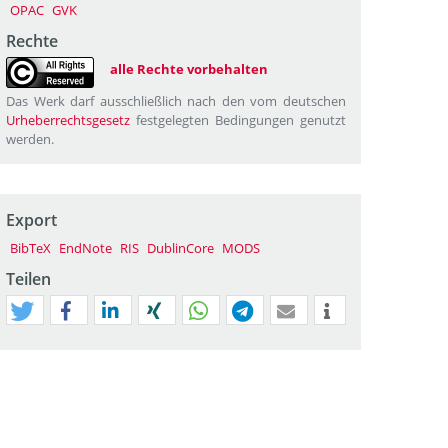
OPAC
GVK
Rechte
alle Rechte vorbehalten
Das Werk darf ausschließlich nach den vom deutschen
Urheberrechtsgesetz
festgelegten Bedingungen genutzt
werden.
Export
BibTeX
EndNote
RIS
DublinCore
MODS
Teilen
tweet
teilen
mitteilen
teilen
teilen
teilen
mail