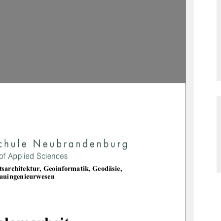
tsarchitektu
r, Geoinformatik, Geodäsie, 
auingenieurwesen 