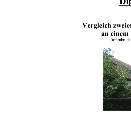
Di
Vergleich zwei
an einem 
(urn:nbn:de