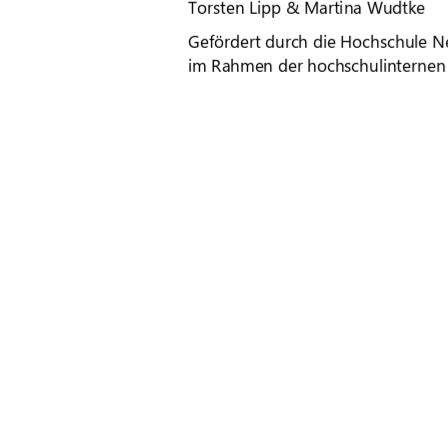
Torsten Lipp & Martina Wudtke
Gefördert durch die Hochschule 
im Rahmen der hochschulinternen
01.02.2026
Projektleitung 
Prof. Dr. Torsten Lipp
Professur für Landschaftsplanung und Umweltgeschichte
0395 5693
-
4527
lipp@hs
-
nb.de
91%