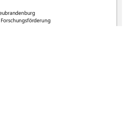
Neubrandenburg
 Forschungsförderung
Mitarbeiterin
Martina Wudtke
B.A. Deutsche Literatur und Europäische 
Ethnologie
B.Sc. Studentin Naturschutz und Landnutzungsplanung
lg21217@hs
-
nb.de
1
0 °