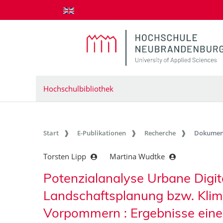
zum Inhalt springen
Hochschulbibliothek
Start
E-Publikationen
Recherche
Dokumen
Torsten Lipp
Martina Wudtke
Potenzialanalyse Urbane Digita
Landschaftsplanung bzw. Kli
Vorpommern : Ergebnisse eine