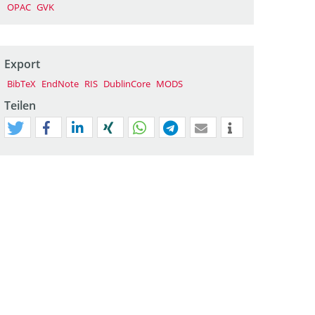
OPAC
GVK
Export
BibTeX
EndNote
RIS
DublinCore
MODS
Teilen
tweet
teilen
mitteilen
teilen
teilen
teilen
mail