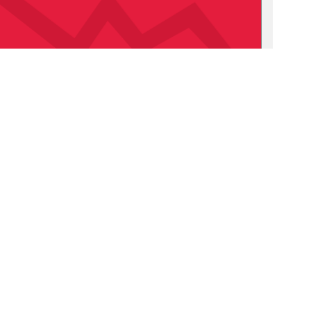
1
0 °