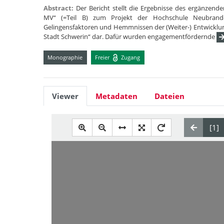
Abstract:
Der Bericht stellt die Ergebnisse des ergänzend
MV“ (=Teil B) zum Projekt der Hochschule Neubrande
Gelingensfaktoren und Hemmnissen der (Weiter-) Entwicklun
Stadt Schwerin“ dar. Dafür wurden engagementfördernde
Monographie
Freier
Zugang
Viewer
Metadaten
Dateien