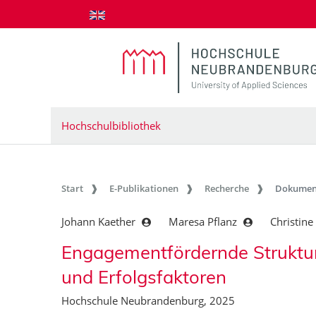
zum Inhalt springen
Hochschulbibliothek
Start
E-Publikationen
Recherche
Dokumen
Johann Kaether
Maresa Pflanz
Christine
Engagementfördernde Struktu
und Erfolgsfaktoren
Hochschule Neubrandenburg, 2025