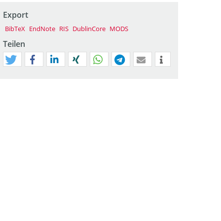
Export
BibTeX
EndNote
RIS
DublinCore
MODS
Teilen
tweet
teilen
mitteilen
teilen
teilen
teilen
mail