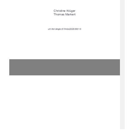
Christine Krüger
Thomas Markert
urn:nbn:de:gbv:519-doc2025-0001-0 