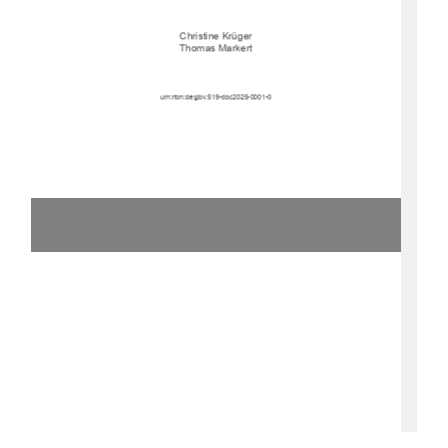
Christine Krüger
Thomas Markert
urn:nbn:de:gbv:519-doc2025-0001-0 