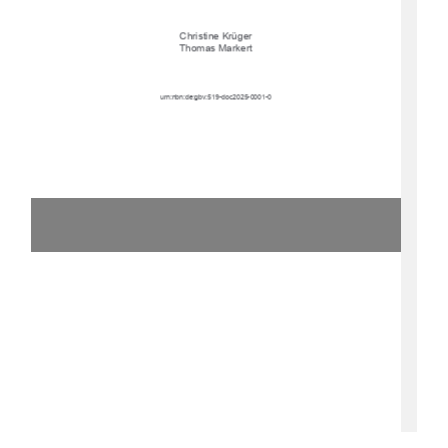
Christine Krüger
Thomas Markert
urn:nbn:de:gbv:519-doc2025-0001-0 