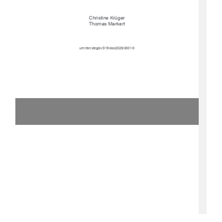
Christine Krüger
Thomas Markert
urn:nbn:de:gbv:519-doc2025-0001-0 