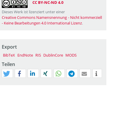
CC BY-NC-ND 4.0
Dieses Werk ist lizenziert unter einer
Creative Commons Namensnennung - Nicht kommerziell
- Keine Bearbeitungen 4.0 International Lizenz
.
Export
BibTeX
EndNote
RIS
DublinCore
MODS
Teilen
tweet
teilen
mitteilen
teilen
teilen
teilen
mail