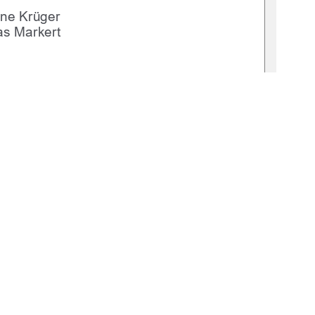
ine Krüger
s Markert
:519-doc2025-0001-0 
1
0 °