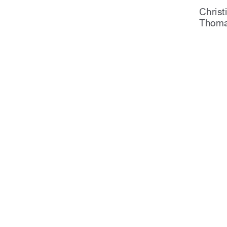
Christ
Thoma
urn:nbn:de:gbv
91%