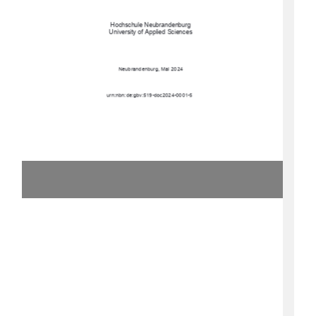
Hochschule Neubrandenburg 
University of Applied Sciences 
Neubrandenburg, Mai 2024 
urn:nbn:de:gbv:519-doc2024-0001-5