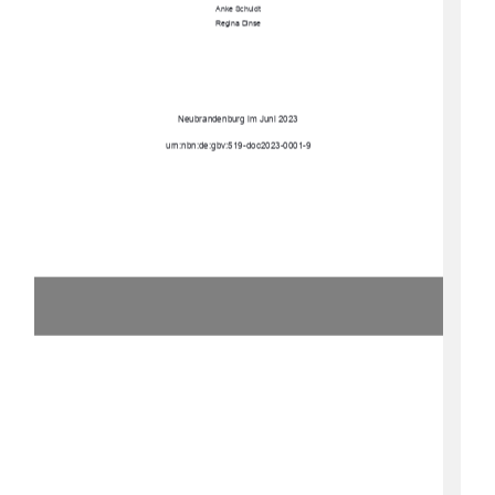
Anke Schuldt 
Regina Dinse 
Neubrandenburg im Juni 2023 
urn:nbn:de:gbv:519-doc2023-0001-9 