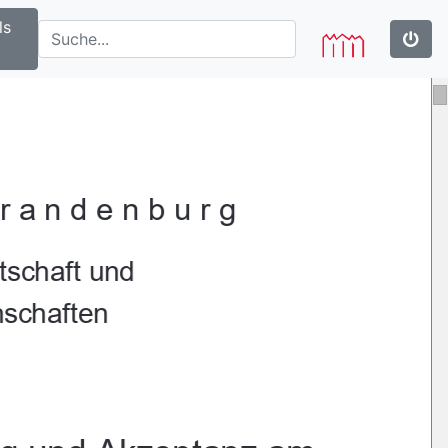
ls
randenburg 
schaft und  
schaften 