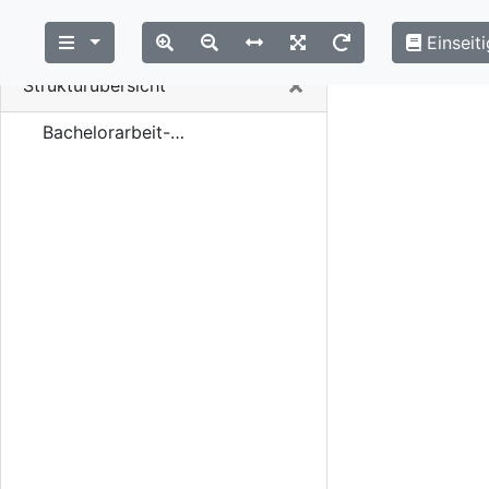
Einseiti
Close
×
Strukturübersicht
Bachelorarbeit-Neldner-2026.pdf