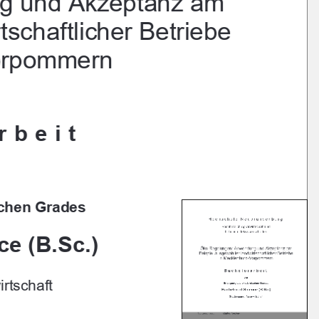
g und Akzeptanz am 
tschaftlicher Betriebe 
orpommern 
rbeit 
chen Grades 
ce (B.Sc.)
rtschaft 