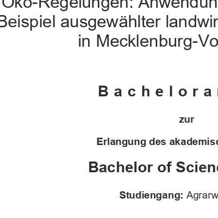
Öko-Regelungen: Anwendun
Beispiel ausgewählter landwir
in Mecklenburg-V
Bachelora
zur 
Erlangung des 
akademis
Bachelor of Scien
Studiengang:
 Agrarwi