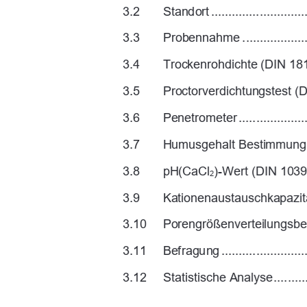
3.2
Standort ..............................
3.3
Probennahme .........................
3.4
Trockenrohdichte (D
IN 18125
3.5
Proctorverdichtungstest 
(DI
3.6
Penetrometer .........................
3.7
Humusgehalt Bestimmung
3.8
pH(CaCl
)-Wert (DIN 1039
2
3.9
Kationenaustauschka
pazität
3.10
Porengrößenverteilung
sbes
3.11
Befragung ............................
3.12
Statistische Analyse ................