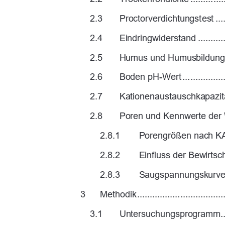
2.3
Proctorverdichtung
stest .....
2.4
Eindringwiderstand ..................
2.5
Humus und Humusb
ildung .
2.6
Boden pH-Wert .......................
2.7
Kationenaustauschka
pazität
2.8
Poren und Kennwerte der 
2.8.1
Porengrößen nach K
2.8.2
Einfluss der Bewirts
2.8.3
Saugspannungskurve
3
Methodik .....................................
3.1
Untersuchungsprogramm 
.