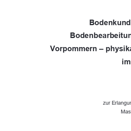
Bodenkundl
Bodenbearbeitun
Vorpommern – physika
im
zur Erlang
Mast