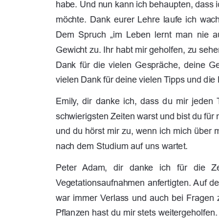
habe. Und nun kann ich behaupten, dass i
möchte.  Dank  eurer  Lehre  laufe  ich  wach 
Dem  Spruch  „im  Leben  lernt  man  nie  a
Gewicht zu. Ihr habt mir geholfen, zu seh
Dank  für  die  vielen  Gespräche,  deine  Ged
vielen Dank für deine vielen Tipps und die 
Emily,  dir  danke  ich,  dass  du  mir  jeden 
schwierigsten Zeiten warst und bist du für 
und du hörst mir zu, wenn ich mich über m
nach dem Studium auf uns wartet.  
Peter   Adam,   dir   danke   ich   für   die   Z
Vegetationsaufnahmen anfertigten. Auf dei
war immer Verlass und auch bei Fragen z
Pflanzen hast du mir stets weitergeholfen.