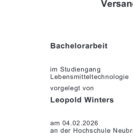





		

"%+,"& & 
&*%"++$+!&'$' "
-') $ +-'&
		


%	
&)'!*!,$,