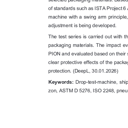
3E76A@F:75GDD7@FEF3F7A8F:
A8EF3@63D6EEG5:3E!+,(DA<75F
?35:;@7I;F:3EI;@93D?BD;@5;B>7
36<GEF?7@F;E47;@967H7>AB76


,:7F7EFE7D;7E;E53DD;76AGFI;F:F
B35=39;@9?3F7D;3>E

(!'&3@67H3>G3F7643E76A@F:7;D
5>73DBDAF75F;H778875FEA8F:7B35=
BDAF75F;A@

77B$



DAB	F7EF	
LA@+,%!+'B@7G?
