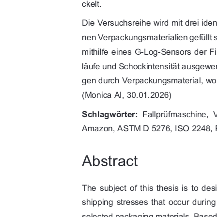
5=7>F


;7.7DEG5:ED7;:7I;D6?;F6D7;;6
@7@.7DB35=G@9E?3F7D;3>;7@978R>>FE
347;I7
?;F:;>877;@7E	$
>PG87G@6+5:A5=;@F7@E;FPF3GE97I7DF
;7D974@;EE7L7;97@6
97@6GD5:.7DB35=G@9E?3F7D;3>IA47
%A@;53!




3>>BDR8?3E5:;@7 
	
?3LA@+,%!+'
+,*,
,:7EG4<75FA8F:;EF:7E;E;EFA67
E:;BB;@9EFD7EE7EF:3FA55GD6GD;@9
E7>75F76B35=39;@9?3F7D;3>E
