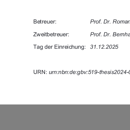


" " 
" "


 	


%"&	$