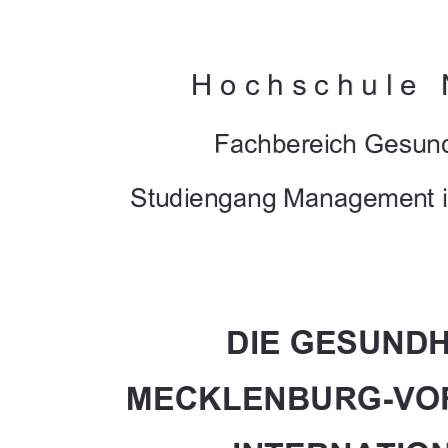




	



			

