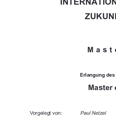





	
	



	
%$'
