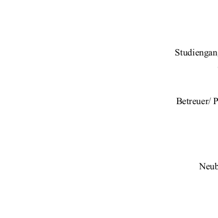
Studiengan
Betreuer/ P
                                            
Neub