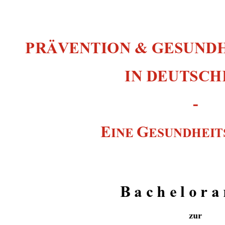
PRÄVENTION & GESUNDH
IN DEUTSCH
-  
E
G
INE 
ESUNDHEIT
B a c h e l o r a 
zur 