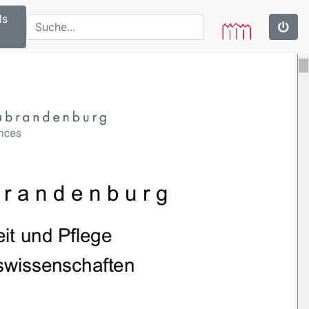
ls
randenburg 
t und Pflege 
swissenschaften 