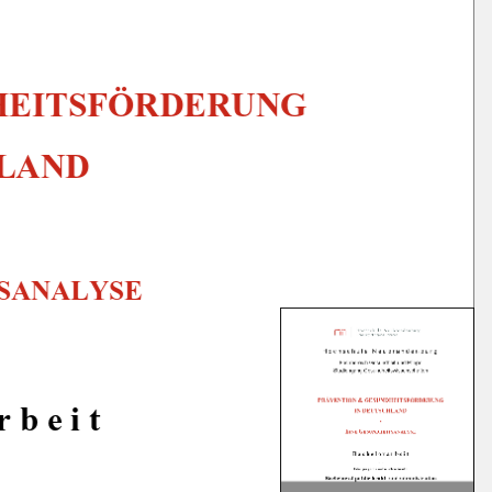
EITSFÖRDERUNG  
LAND 
SANALYSE 
r b e i t 