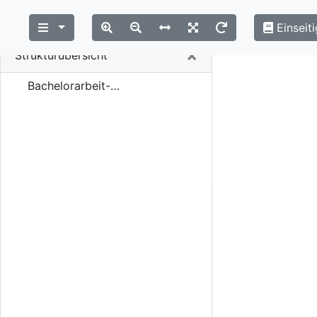
Einseiti
Close
×
Strukturübersicht
Bachelorarbeit-Schumacher-2009.pdf