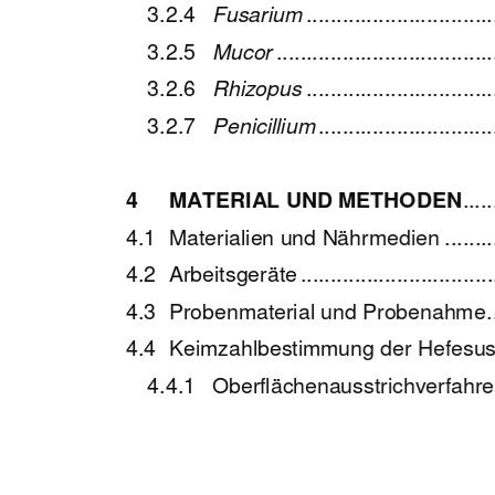
3.2.4 
Fusarium
 ..............................
3.2.5 
Mucor
 ...................................
3.2.6 
Rhizopus
 ..............................
3.2.7 
Penicillium
 ............................
4 
MATERIAL UND METHODEN
 ....
4.1  Materialien  und  
Nährmedien ..............
4.2  Arbeitsgeräte  ....................................
4.3  Probenmaterial  u
nd Probenahme .........
4.4  Keimzahlbestimmung der Hefesus
4.4.1   Oberflächenausstrichverfahren   .........