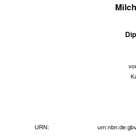
Milc
Di
vo
K
URN:        
urn:nbn:de:gbv